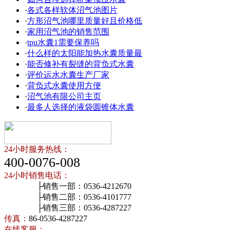
·
各式各样软体沼气池图片
·
方形沼气池哪里质量好且价格低
·
家用沼气池的销售范围
·
tpu水囊1需要保养吗
·
什么样的太阳能加热水囊质量最
·
能否修补有裂缝的背负式水囊
·
评价运水水囊生产厂家
·
背负式水囊使用方便
·
沼气池有限公司主页
·
最多人选择的液袋圆锥体水囊
24小时服务热线：
400-0076-008
24小时销售电话：
├销售一部：0536-4212670
├销售二部：0536-4101777
├销售三部：0536-4287227
传真：
86-0536-4287227
在线客服：