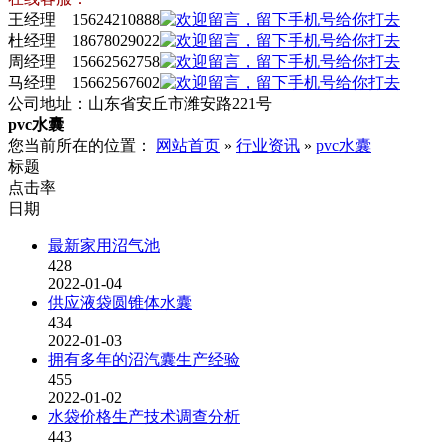
王经理 15624210888
杜经理 18678029022
周经理 15662562758
马经理 15662567602
公司地址：山东省安丘市潍安路221号
pvc水囊
您当前所在的位置：
网站首页
»
行业资讯
»
pvc水囊
标题
点击率
日期
最新家用沼气池
428
2022-01-04
供应液袋圆锥体水囊
434
2022-01-03
拥有多年的沼汽囊生产经验
455
2022-01-02
水袋价格生产技术调查分析
443