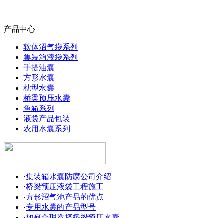
产品中心
软体沼气袋系列
集装箱液袋系列
手提油囊
方形水囊
枕型水囊
桥梁预压水囊
鱼箱系列
液袋产品包装
农用水囊系列
·
集装箱水囊防腐公司介绍
·
桥梁预压液袋工程施工
·
方形沼气池产品的优点
·
专用水囊的产品型号
·
如何合理选择桥梁预压水囊