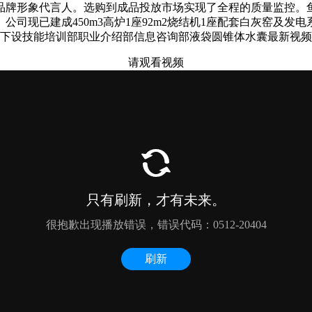
为品牌形象代言人。选购到成品投放市场实现了全程的质量监控
司现已建成450m3高炉1座92m2烧结机1座配套白灰窑及
要下设技能培训部职业介绍部信息咨询部液袋圆锥体水囊最新视
请观看视频