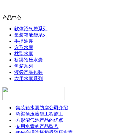
产品中心
软体沼气袋系列
集装箱液袋系列
手提油囊
方形水囊
枕型水囊
桥梁预压水囊
鱼箱系列
液袋产品包装
农用水囊系列
·
集装箱水囊防腐公司介绍
·
桥梁预压液袋工程施工
·
方形沼气池产品的优点
·
专用水囊的产品型号
·
如何合理选择桥梁预压水囊