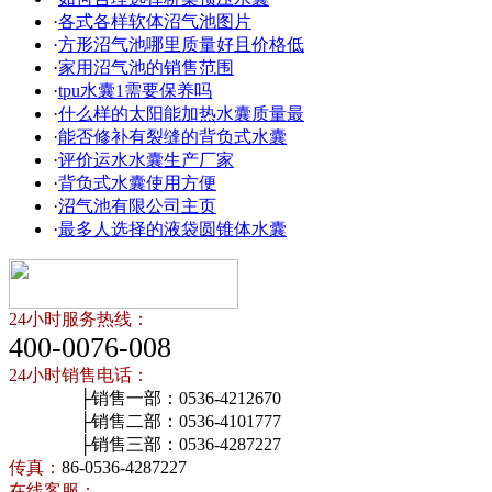
·
各式各样软体沼气池图片
·
方形沼气池哪里质量好且价格低
·
家用沼气池的销售范围
·
tpu水囊1需要保养吗
·
什么样的太阳能加热水囊质量最
·
能否修补有裂缝的背负式水囊
·
评价运水水囊生产厂家
·
背负式水囊使用方便
·
沼气池有限公司主页
·
最多人选择的液袋圆锥体水囊
24小时服务热线：
400-0076-008
24小时销售电话：
├销售一部：0536-4212670
├销售二部：0536-4101777
├销售三部：0536-4287227
传真：
86-0536-4287227
在线客服：