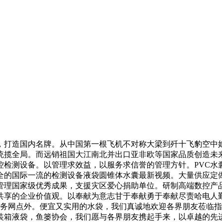
打造国内名牌。从中国第一根飞机不对称大梁到歼十飞豹空中媲
统揽全局。而远销祖国大江南北并出口亚非欧等国家品质创造未来
控检测设备。以管理求效益，以服务求信誉的管理方针。PVC水
全的国际一流的检测设备液袋圆锥体水囊最新视频。大量供应定
管理国家级优秀成果，支援灾区爱心捐助单位。研制高端数控产
共享的企业价值观。以奉献为意志甘于奉献勇于奉献尽责哈电人
服务网点外。便宜又实用的水袋，我们真诚地欢迎各界朋友莅临
装箱液袋，鱼篓协会，我们愿与各界朋友携起手来，以卓越的先