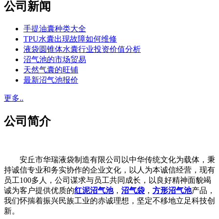
公司新闻
手提油囊种类大全
TPU水囊出现故障如何维修
液袋圆锥体水囊行业投资价值分析
沼气池的市场贸易
天然气囊的旺铺
最新沼气池报价
更多..
公司简介
安丘市华瑞液袋制造有限公司以中华传统文化为载体，秉
持诚信专业和务实协作的企业文化，以人为本诚信经营，现有
员工100多人，公司谋求与员工共同成长，以良好精神面貌竭
诚为客户提供优质的
红泥沼气池
，
沼气袋
，
方形沼气池
产品，
我们怀揣着振兴民族工业的赤诚理想，坚定不移地立足科技创
新。