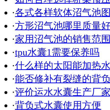
·
各式各样软体沼气池
·
方形沼气池哪里质量
·
家用沼气池的销售范
·
tpu水囊1需要保养吗
·
什么样的太阳能加热
·
能否修补有裂缝的背
·
评价运水水囊生产厂
·
背负式水囊使用方便