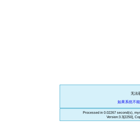
无法
如果系统不
Processed in 0.02267 second(s), mys
Version:3.3[2250], Co